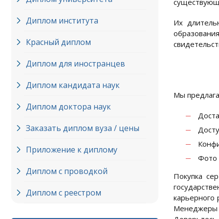
существующ
Диплом института
Их длитель
образовани
Красный диплом
свидетельст
Диплом для иностранцев
Диплом кандидата наук
Мы предлага
Диплом доктора наук
Доста
Заказать диплом вуза / цены
Досту
Конфи
Приложение к диплому
Фото 
Диплом с проводкой
Покупка се
государств
Диплом с реестром
карьерного 
Менеджеры н