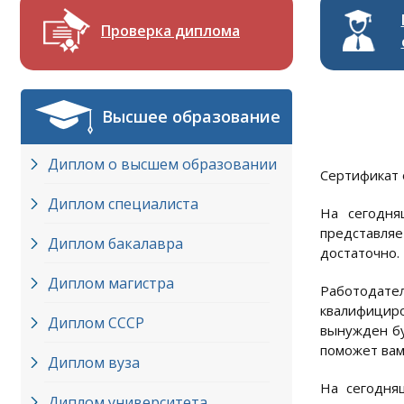
Проверка диплома
Высшее образование
Диплом о высшем образовании
Сертификат 
Диплом специалиста
На сегодня
представляе
Диплом бакалавра
достаточно.
Диплом магистра
Работодате
квалифицир
Диплом СССР
вынужден бу
поможет вам
Диплом вуза
На сегодня
Диплом университета