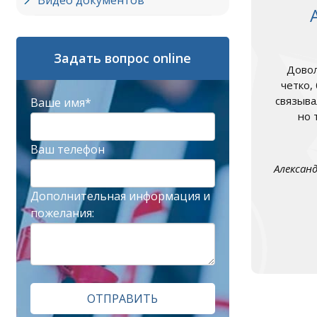
Видео документов
Задать вопрос online
Довол
четко,
связыва
Ваше имя*
но 
Ваш телефон
Алексан
Дополнительная информация и
пожелания:
ОТПРАВИТЬ