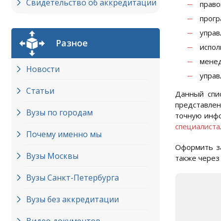
Свидетельство об аккредитации
право
прогр
управ
Разное
испол
менед
Новости
управ
Статьи
Данный спис
представлен
Вузы по городам
точную инфо
специалиста
Почему именно мы
Оформить за
Вузы Москвы
также через
Вузы Cанкт-Петербурга
Вузы без аккредитации