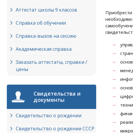
Аттестат школы 9 классов
Приобрести
необходимо
Справка об обучении
самообучен
свидетельст
Справка-вызов на сессию
управ
Академическая справка
стран
Заказать аттестаты, справки /
основ
цены
менед
инфог
основ
Свидетельства и
цифро
документы
техни
финан
Свидетельство о рождении
реали
Свидетельство о рождении СССР
микро