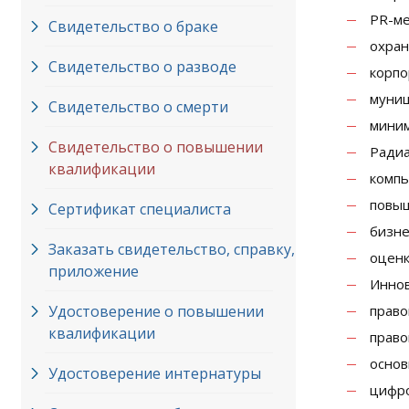
PR-м
Свидетельство о браке
охран
Свидетельство о разводе
корпо
муниц
Свидетельство о смерти
миним
Свидетельство о повышении
Радиа
квалификации
компь
повыш
Сертификат специалиста
бизне
Заказать свидетельство, справку,
оценк
приложение
Иннов
Удостоверение о повышении
право
квалификации
право
основ
Удостоверение интернатуры
цифро