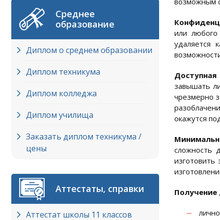
возможным с
Среднее
Конфиденц
образование
или любого
удаляется 
Диплом о среднем образовании
возможности
Диплом техникума
Доступная 
завышать ли
Диплом колледжа
чрезмерно з
разоблачени
Диплом училища
окажутся по
Заказать диплом техникума /
Минимальны
цены
сложность 
изготовить 
изготовлени
Аттестаты, справки
Получение 
лично
Аттестат школы 11 классов