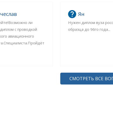
чеслав
Ян
уйте!Возможно ли
Нужен диплом вуза рос
 диплом с проводкой
образца до 96го года...
кого авиационного
та.Специалиста.Пройдёт
СМОТРЕТЬ ВСЕ ВО