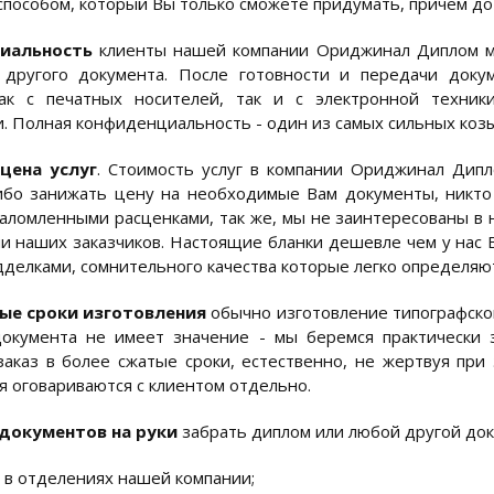
пособом, который Вы только сможете придумать,
причем до
иальность
клиенты нашей компании Ориджинал Диплом мог
 другого документа. После готовности и передачи доку
как с печатных носителей, так и с электронной техник
. Полная конфиденциальность - один из самых сильных коз
цена услуг
. Стоимость услуг в компании Ориджинал Дипл
бо занижать цену на необходимые Вам документы, никто 
аломленными расценками, так же, мы не заинтересованы в н
и наших заказчиков. Настоящие бланки дешевле чем у нас В
дделками, сомнительного качества которые легко определяю
е сроки изготовления
обычно изготовление типографского
документа не имеет значение - мы беремся практически 
заказ в более сжатые сроки, естественно, не жертвуя при
я оговариваются с клиентом отдельно.
документов на руки
забрать диплом или любой другой док
 в отделениях нашей компании;