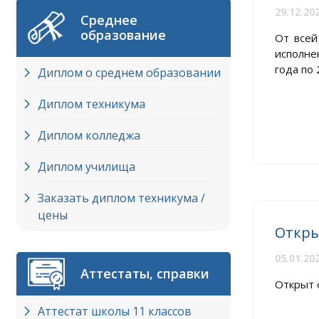
29.12.20
Среднее
образование
От всей
исполне
года по 
Диплом о среднем образовании
Диплом техникума
Диплом колледжа
Диплом училища
Заказать диплом техникума /
цены
Откры
05.01.20
Аттестаты, справки
Открыт о
Аттестат школы 11 классов