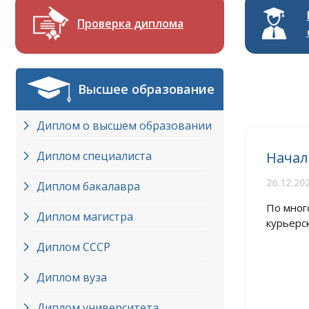
Проверка диплома
Высшее образование
Диплом о высшем образовании
Диплом специалиста
Начал
26.12.20
Диплом бакалавра
По мног
Диплом магистра
курьерск
Диплом СССР
Диплом вуза
Диплом университета