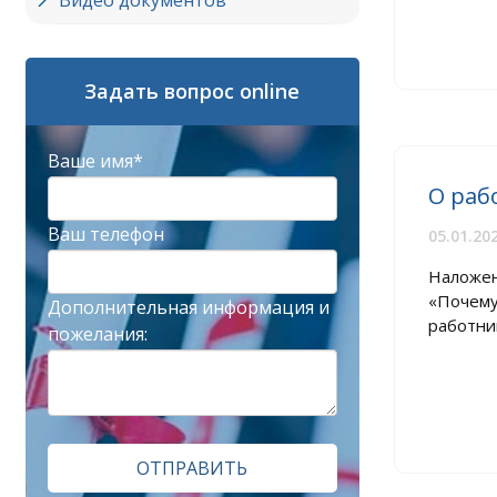
Видео документов
Задать вопрос online
Ваше имя*
О раб
Ваш телефон
05.01.20
Наложен
«Почему
Дополнительная информация и
работник
пожелания:
ОТПРАВИТЬ