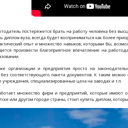
тодатель постережется брать на работу человека без высше
ть диплом вуза, всегда будет восприниматься как более при
ктический опыт и множество навыков, которыми Вы, возмож
дется произвести благоприятное впечатление на работода
зовании.
же организации и предприятия просто на законодатель
 без соответствующего пакета документов. К таким можно 
 учреждения, специализированные цеха на заводах и т.п.
аботает множество фирм и предприятий, которые имеют о
утске или другом городе страны, стоит купить диплом, котор