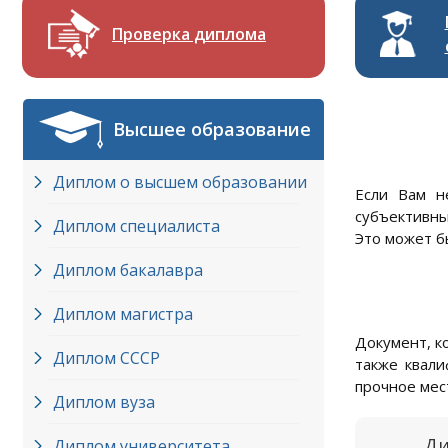
Проверка диплома
Высшее образование
Диплом о высшем образовании
Если Вам н
субъективны
Диплом специалиста
Это может б
Диплом бакалавра
Диплом магистра
Документ, к
Диплом СССР
также квали
прочное мес
Диплом вуза
Ди
Диплом университета