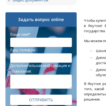
Видео документов
Задать вопрос online
Чтобы купит
в Якутске!
государства.
Ваше имя*
Мы можем по
Ваш телефон
Школь
Дипл
доста
Дополнительная информация и
Дипло
пожелания:
обуче
В Якутске р
того, како
определитьс
решение.
ОТПРАВИТЬ