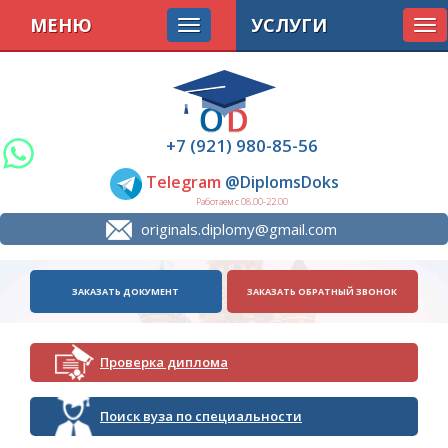
МЕНЮ
УСЛУГИ
Tog
nav
+7 (921) 980-85-56
Telegram
@DiplomsDoks
Работаем с 08.00-22.00
originals.diplomy@gmail.com
ЗАКАЗАТЬ ДОКУМЕНТ
ЗАКАЗАТЬ ОБРАТНЫЙ ЗВОНОК
Проверка диплома
Поиск вуза по специальности