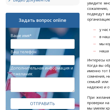
Видео документов
увидите мно
сожалению, 
подведут ва
организацию
Задать вопрос online
у нас
Ваше имя*
в наш
мы ко
наша 
Ваш телефон
Интересы кл
Когда вы об
Дополнительная информация и
именно тот 
пожелания:
сомнения, н
семьей или 
надежно и о
При желании
проверки на
ОТПРАВИТЬ
мы умеем хр