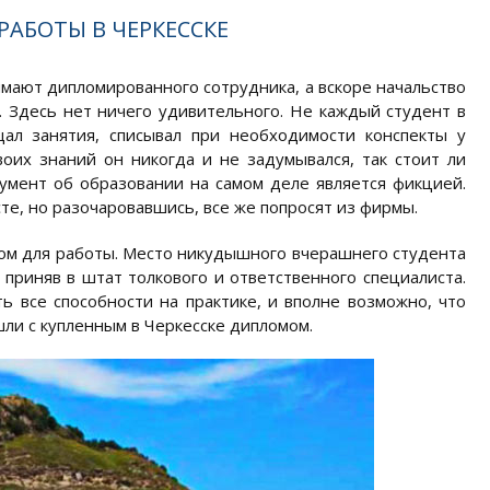
АБОТЫ В ЧЕРКЕССКЕ
имают дипломированного сотрудника, а вскоре начальство
. Здесь нет ничего удивительного. Не каждый студент в
щал занятия, списывал при необходимости конспекты у
воих знаний он никогда и не задумывался, так стоит ли
окумент об образовании на самом деле является фикцией.
те, но разочаровавшись, все же попросят из фирмы.
ом для работы. Место никудышного вчерашнего студента
 приняв в штат толкового и ответственного специалиста.
 все способности на практике, и вполне возможно, что
шли с купленным в Черкесске дипломом.