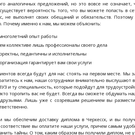
го аналогичных предложений, но это вовсе не означает
существует вероятность того, что вы можете попасть в с
с, не выполнят своих обещаний и обязательств. Поэтому
. Почему именно к нам, мы можем объяснить:
 многолетний опыт работы
ем коллективе лишь профессионалы своего дела
рректны, педантичны и исполнительны
организация гарантирует вам свои услуги
иентов всегда будут для нас стоять на первом месте. Мы 
ратитесь к нам, наши сотрудники внимательно выслушают в
ВУЗ и ту специальность, которые подойдут для трудоустройс
икто торопить вас не будет. Всегда вы сможете обдумать н
друзьями. Лишь уже с созревшим решением вы разместите
тветственно.
 мы обеспечим доставку диплома в Черкесск, и вы полу
 соответствие вы оплатите наши услуги, причем самым удоб
анить тайны. О том, каким образом вы получили диплом, не у