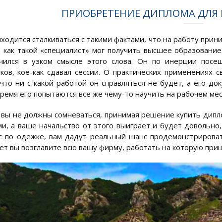
ПРИОБРЕТЕНИЕ ДИПЛОМА ДЛЯ Р
ходится сталкиваться с такими фактами, что на работу прин
, как такой «специалист» мог получить высшее образование
чился в узком смысле этого слова. Он по инерции посе
ков, кое-как сдавал сессии. О практических применениях с
 что ни с какой работой он справляться не будет, а его д
ремя его попытаются все же чему-то научить на рабочем мес
 вы не должны сомневаться, принимая решение купить дипл
ми, а ваше начальство от этого выиграет и будет довольно,
с по одежке, вам дадут реальный шанс продемонстрировать
лет вы возглавите всю вашу фирму, работать на которую при