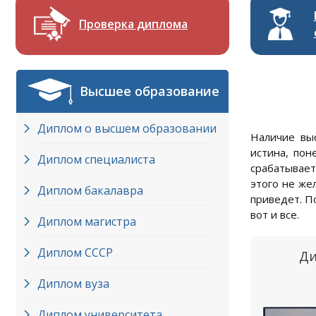
Проверка диплома
Высшее образование
Диплом о высшем образовании
Наличие выс
истина, пон
Диплом специалиста
срабатывает
этого не же
Диплом бакалавра
приведет. По
вот и все.
Диплом магистра
Диплом СССР
Ди
Диплом вуза
Диплом университета