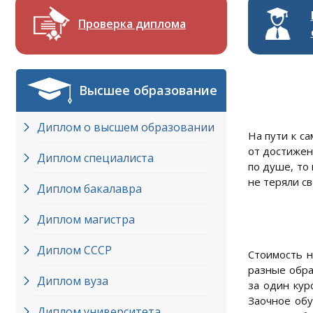
Проверка диплома
Высшее образование
Диплом о высшем образовании
На пути к с
от достижен
Диплом специалиста
по душе, то
не теряли с
Диплом бакалавра
Диплом магистра
Диплом СССР
Стоимость н
разные обра
Диплом вуза
за один кур
Заочное обу
Диплом университета