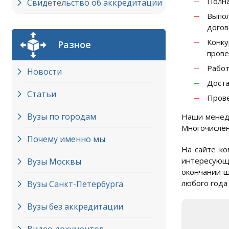
Полна
Свидетельство об аккредитации
Выпо
догов
Конку
Разное
прове
Работ
Новости
Доста
Статьи
Прове
Вузы по городам
Наши менедж
Многочислен
Почему именно мы
На сайте ко
интересующе
Вузы Москвы
окончании ш
любого года
Вузы Cанкт-Петербурга
Вузы без аккредитации