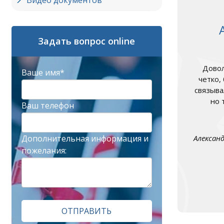
Видео документов
Задать вопрос online
Довол
Ваше имя*
четко,
связыва
но 
Ваш телефон
Дополнительная информация и
Алексан
пожелания:
ОТПРАВИТЬ