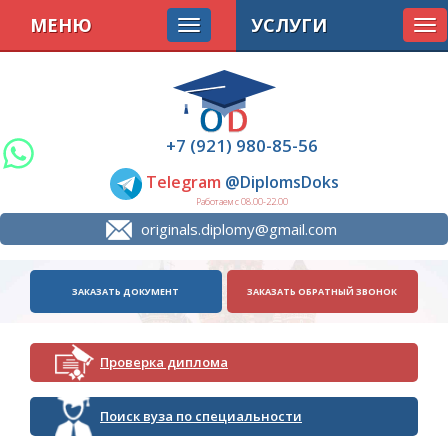
МЕНЮ
УСЛУГИ
Tog
nav
+7 (921) 980-85-56
Telegram
@DiplomsDoks
Работаем с 08.00-22.00
originals.diplomy@gmail.com
ЗАКАЗАТЬ ДОКУМЕНТ
ЗАКАЗАТЬ ОБРАТНЫЙ ЗВОНОК
Проверка диплома
Поиск вуза по специальности