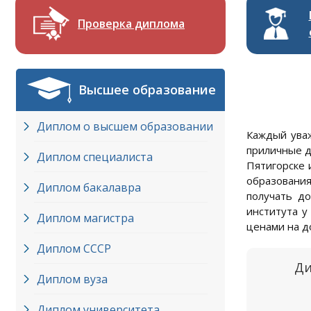
Проверка диплома
Высшее образование
Диплом о высшем образовании
Каждый уваж
приличные д
Диплом специалиста
Пятигорске 
образования
Диплом бакалавра
получать до
института у
Диплом магистра
ценами на д
Диплом СССР
Ди
Диплом вуза
Диплом университета