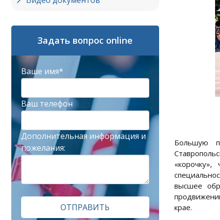
Видео документов
Задать вопрос online
Ваше имя*
Ваш телефон
Дополнительная информация и
Большую по
пожелания:
Ставрополь
«корочку»,
специальнос
высшее обр
продвижении
ОТПРАВИТЬ
крае.