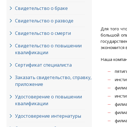
Свидетельство о браке
Свидетельство о разводе
Для того чт
Свидетельство о смерти
большой опы
государств
Свидетельство о повышении
экономится 
квалификации
Наша компан
Сертификат специалиста
пятиг
Заказать свидетельство, справку,
инсти
приложение
филиа
инсти
Удостоверение о повышении
квалификации
филиа
филиа
Удостоверение интернатуры
филиа