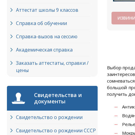
Аттестат школы 9 классов
ИЗВИНИ
Справка об обучении
Справка-вызов на сессию
Академическая справка
Заказать аттестаты, справки /
Выбор прода
цены
заинтересо
сомневаться
большой про
получить до
Свидетельства и
документы
Антик
Водян
Свидетельство о рождении
Релье
Свидетельство о рождении СССР
Мокры