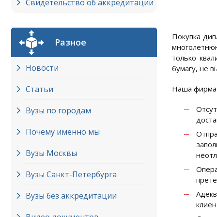
Свидетельство об аккредитации
Покупка дип
Разное
многолетнюю
только квал
Новости
бумагу, не 
Статьи
Наша фирма 
Отсут
Вузы по городам
доста
Почему именно мы
Отпра
запол
Вузы Москвы
неотл
Опера
Вузы Cанкт-Петербурга
прете
Адекв
Вузы без аккредитации
клиен