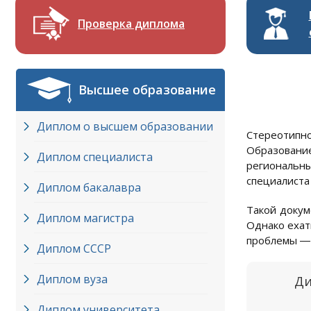
Проверка диплома
Высшее образование
Диплом о высшем образовании
Стереотипно
Образование
Диплом специалиста
региональны
специалиста
Диплом бакалавра
Такой докум
Диплом магистра
Однако ехат
проблемы ― 
Диплом СССР
Диплом вуза
Ди
Диплом университета