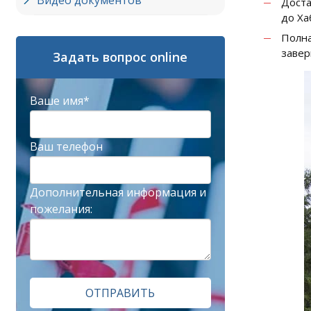
Видео документов
Доста
до Ха
Полна
завер
Задать вопрос online
Ваше имя*
Ваш телефон
Дополнительная информация и
пожелания:
ОТПРАВИТЬ