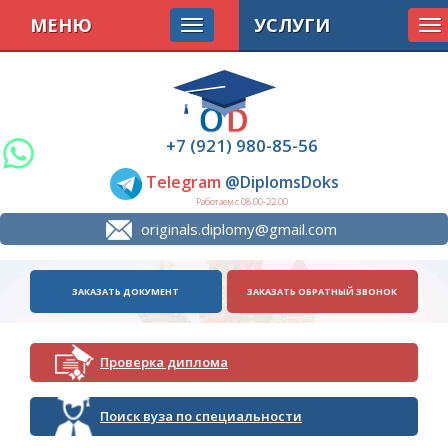
МЕНЮ
УСЛУГИ
To
na
+7 (921) 980-85-56
Telegram
@DiplomsDoks
Работаем с 08.00-22.00
originals.diplomy@gmail.com
ЗАКАЗАТЬ ДОКУМЕНТ
ЗАКАЗАТЬ ОБРАТНЫЙ ЗВОНОК
Проверка диплома
Поиск вуза по специальности