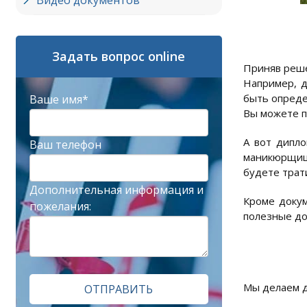
Видео документов
Задать вопрос online
Приняв реше
Например, д
быть опреде
Ваше имя*
Вы можете п
А вот дипло
Ваш телефон
маникюрщицы
будете трат
Дополнительная информация и
Кроме докум
пожелания:
полезные док
Мы делаем д
ОТПРАВИТЬ