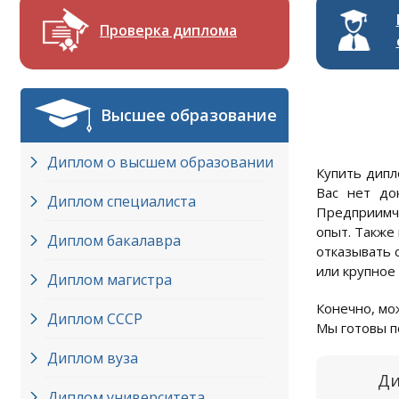
Проверка диплома
Высшее образование
Диплом о высшем образовании
Купить дипл
Вас нет до
Диплом специалиста
Предприимчи
опыт. Также
Диплом бакалавра
отказывать 
или крупное
Диплом магистра
Конечно, мож
Диплом СССР
Мы готовы п
Диплом вуза
Ди
Диплом университета