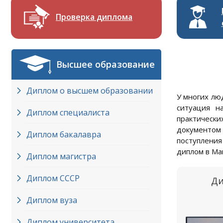
Проверка диплома
Высшее образование
Диплом о высшем образовании
У многих лю
ситуация н
Диплом специалиста
практическ
документом
Диплом бакалавра
поступления
диплом в Ма
Диплом магистра
Диплом СССР
Ди
Диплом вуза
Диплом университета