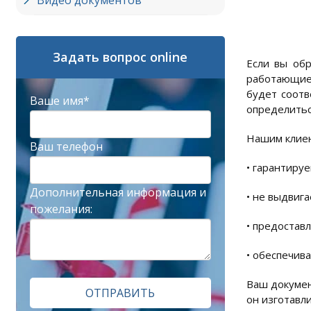
Видео документов
Задать вопрос online
Если вы обр
работающие 
будет соотв
Ваше имя*
определитьс
Нашим клиен
Ваш телефон
• гарантиру
Дополнительная информация и
• не выдвиг
пожелания:
• предоставл
• обеспечив
Ваш документ
ОТПРАВИТЬ
он изготавл