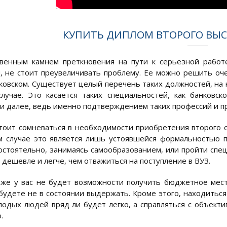
КУПИТЬ ДИПЛОМ ВТОРОГО ВЫ
венным камнем преткновения на пути к серьезной работ
, не стоит преувеличивать проблему. Ее можно решить оче
ковском. Существует целый перечень таких должностей, на
лучае. Это касается таких специальностей, как банковск
и далее, ведь именно подтверждением таких профессий и п
тоит сомневаться в необходимости приобретения второго о
м случае это является лишь устоявшейся формальностью 
остоятельно, занимаясь самообразованием, или пройти спец
 дешевле и легче, чем отважиться на поступление в ВУЗ.
 же у вас не будет возможности получить бюджетное мест
будете не в состоянии выдержать. Кроме этого, находитьс
лодых людей вряд ли будет легко, а справляться с объект
.