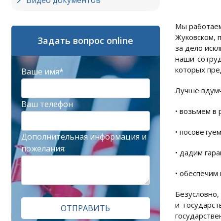
Видео документов
Мы работаем
Жуковском, 
Задать вопрос online
за дело искл
наши сотруд
которых пре
Ваше имя*
Лучше вдумчи
Ваш телефон
• возьмем в
• посоветуе
Дополнительная информация и
пожелания:
• дадим гар
• обеспечим
Безусловно,
и государст
ОТПРАВИТЬ
государстве