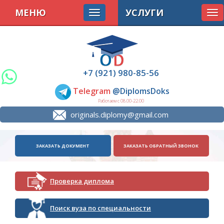
МЕНЮ
УСЛУГИ
Tog
nav
+7 (921) 980-85-56
Telegram
@DiplomsDoks
Работаем с 08.00-22.00
originals.diplomy@gmail.com
ЗАКАЗАТЬ ДОКУМЕНТ
ЗАКАЗАТЬ ОБРАТНЫЙ ЗВОНОК
Проверка диплома
Поиск вуза по специальности