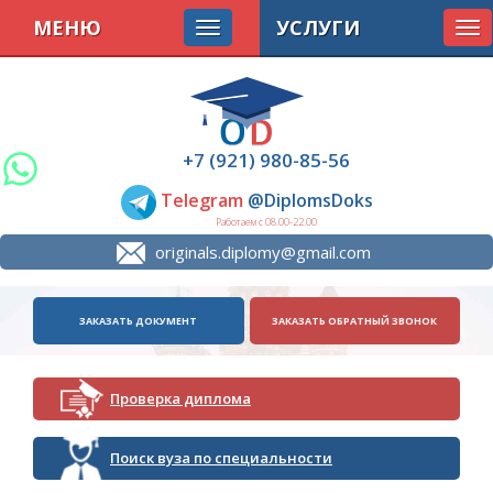
МЕНЮ
УСЛУГИ
Tog
nav
+7 (921) 980-85-56
Telegram
@DiplomsDoks
Работаем с 08.00-22.00
originals.diplomy@gmail.com
ЗАКАЗАТЬ ДОКУМЕНТ
ЗАКАЗАТЬ ОБРАТНЫЙ ЗВОНОК
Проверка диплома
Поиск вуза по специальности