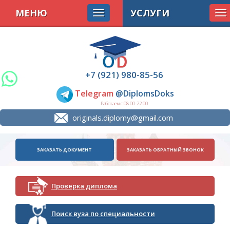
МЕНЮ
УСЛУГИ
To
na
+7 (921) 980-85-56
Telegram
@DiplomsDoks
Работаем с 08.00-22.00
originals.diplomy@gmail.com
ЗАКАЗАТЬ ДОКУМЕНТ
ЗАКАЗАТЬ ОБРАТНЫЙ ЗВОНОК
Проверка диплома
Поиск вуза по специальности