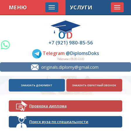
МЕНЮ
УСЛУГИ
Toggle
navigat
+7 (921) 980-85-56
Telegram
@DiplomsDoks
Работаем с 08.00-22.00
originals.diplomy@gmail.com
ЗАКАЗАТЬ ДОКУМЕНТ
ЗАКАЗАТЬ ОБРАТНЫЙ ЗВОНОК
Проверка диплома
Поиск вуза по специальности