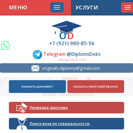
МЕНЮ
УСЛУГИ
To
na
+7 (921) 980-85-56
Telegram
@DiplomsDoks
Работаем с 08.00-22.00
originals.diplomy@gmail.com
ЗАКАЗАТЬ ДОКУМЕНТ
ЗАКАЗАТЬ ОБРАТНЫЙ ЗВОНОК
Проверка диплома
Поиск вуза по специальности