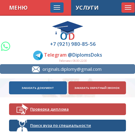
МЕНЮ
УСЛУГИ
Tog
nav
+7 (921) 980-85-56
Telegram
@DiplomsDoks
Работаем с 08.00-22.00
originals.diplomy@gmail.com
ЗАКАЗАТЬ ДОКУМЕНТ
ЗАКАЗАТЬ ОБРАТНЫЙ ЗВОНОК
Проверка диплома
Поиск вуза по специальности