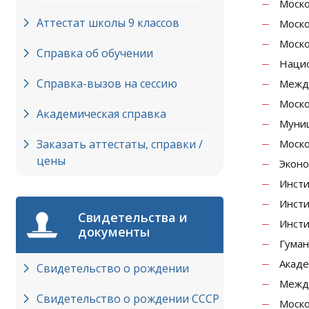
Моско
Аттестат школы 9 классов
Моско
Моско
Справка об обучении
Нацио
Справка-вызов на сессию
Между
Моско
Академическая справка
Муниц
Заказать аттестаты, справки /
Моско
цены
Эконо
Инсти
Инсти
Свидетельства и
Инсти
документы
Гуман
Акаде
Свидетельство о рождении
Между
Свидетельство о рождении СССР
Моско