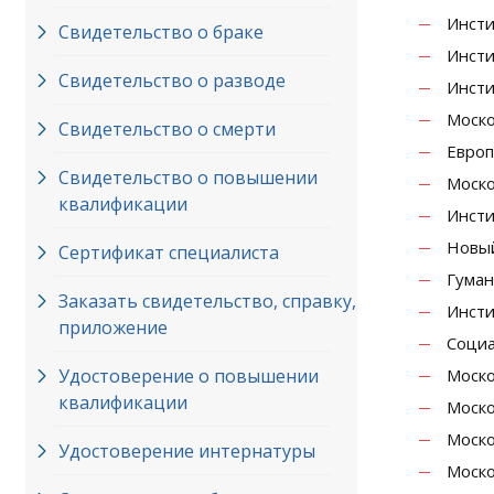
Инсти
Свидетельство о браке
Инсти
Свидетельство о разводе
Инсти
Моско
Свидетельство о смерти
Европ
Свидетельство о повышении
Моско
квалификации
Инсти
Новый
Сертификат специалиста
Гуман
Заказать свидетельство, справку,
Инсти
приложение
Социа
Удостоверение о повышении
Моско
квалификации
Моско
Моско
Удостоверение интернатуры
Моско