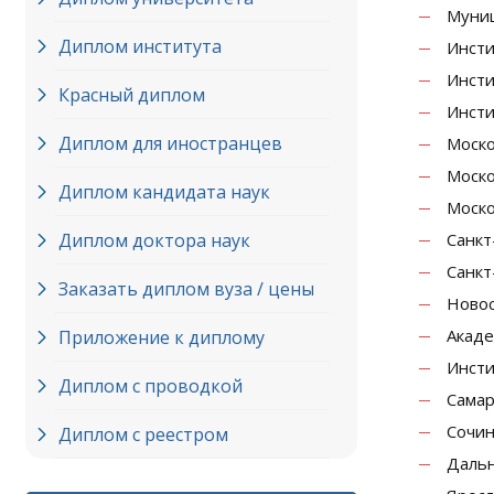
Муниц
Диплом института
Инсти
Инсти
Красный диплом
Инсти
Диплом для иностранцев
Моско
Моско
Диплом кандидата наук
Моско
Диплом доктора наук
Санкт
Санкт
Заказать диплом вуза / цены
Новос
Акаде
Приложение к диплому
Инсти
Диплом с проводкой
Самар
Сочин
Диплом с реестром
Дальн