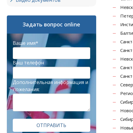
Видео документов
Невск
Петер
Задать вопрос online
Инсти
Балти
Санкт
Ваше имя*
Санкт
Невск
Ваш телефон
Санкт
Санкт
Дополнительная информация и
Север
пожелания:
Регио
Сибир
Новос
Сибир
ОТПРАВИТЬ
Новый