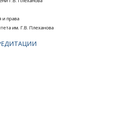
ени Г.В. Плеханова
 и права
ета им. Г.В. Плеханова
КРЕДИТАЦИИ