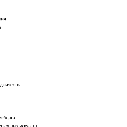
ния
а
удничества
енберга
ерковных искусств