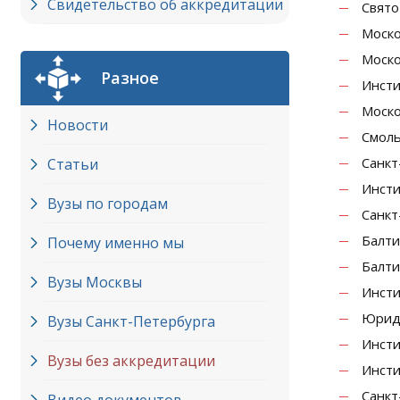
Свидетельство об аккредитации
Свято
Моско
Моско
Разное
Инсти
Моско
Новости
Смоль
Санкт
Статьи
Инсти
Вузы по городам
Санкт
Балти
Почему именно мы
Балти
Вузы Москвы
Инсти
Юриди
Вузы Cанкт-Петербурга
Инсти
Вузы без аккредитации
Инсти
Санкт