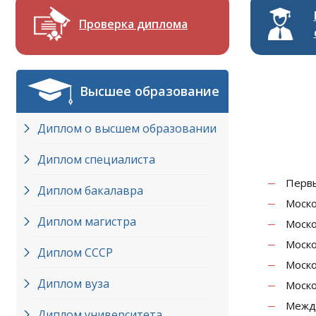
Проверка диплома
Высшее образование
Диплом о высшем образовании
Диплом специалиста
Первы
Диплом бакалавра
Моско
Диплом магистра
Моско
Моско
Диплом СССР
Моско
Диплом вуза
Моско
Между
Диплом университета