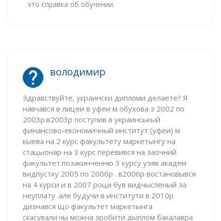
это справка об обучении.
володимир
Здравствуйте, украински дипломи делаете? Я
навчався в лицеи в уфеи м обухова з 2002 по
2003р.в2003р поступив в украинськый
финансово-економичный институт (уфеи) м
кыева на 2 курс факультету маркетынгу на
стацыонар на 3 курс перевився на заочний
факультет.позакинченню 3 курсу узяв академ
видпустку 2005 по 2006р . в2006р востановывся
на 4 курси и в 2007 роци був видчысленый за
неуплату .але будучи в институти в 2010р
дизнався що факультет маркетынга
скасували.чы можна зробити дыплом бакалавра