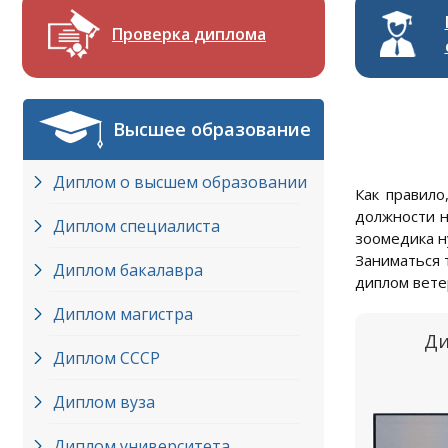
Проверка диплома
Высшее образование
Диплом о высшем образовании
Как правил
должности н
Диплом специалиста
зоомедика н
Заниматься 
Диплом бакалавра
диплом вете
Диплом магистра
Ди
Диплом СССР
Диплом вуза
Диплом университета