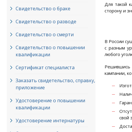
Для такой 
Свидетельство о браке
сторону и з
Свидетельство о разводе
Свидетельство о смерти
В России су
Свидетельство о повышении
с разным ур
квалификации
любого угол
Решившись 
Сертификат специалиста
кампании, к
Заказать свидетельство, справку,
Изгот
приложение
Налич
Удостоверение о повышении
Гаран
квалификации
Отсут
свой 
Удостоверение интернатуры
Доста