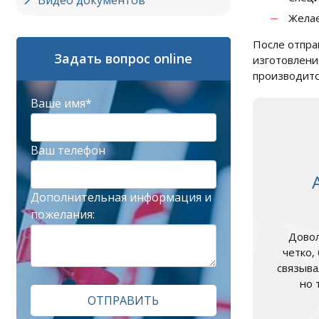
Видео документов
Желае
После отпра
Задать вопрос online
изготовлен
производитс
Ваше имя*
Ваш телефон
Дополнительная информация и
пожелания:
Довол
четко,
связыва
но 
ОТПРАВИТЬ