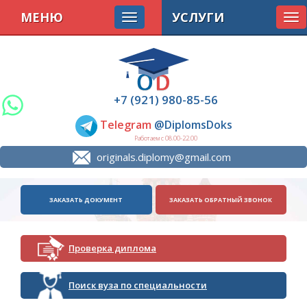
МЕНЮ
УСЛУГИ
Tog
nav
+7 (921) 980-85-56
Telegram
@DiplomsDoks
Работаем с 08.00-22.00
originals.diplomy@gmail.com
ЗАКАЗАТЬ ДОКУМЕНТ
ЗАКАЗАТЬ ОБРАТНЫЙ ЗВОНОК
Проверка диплома
Поиск вуза по специальности